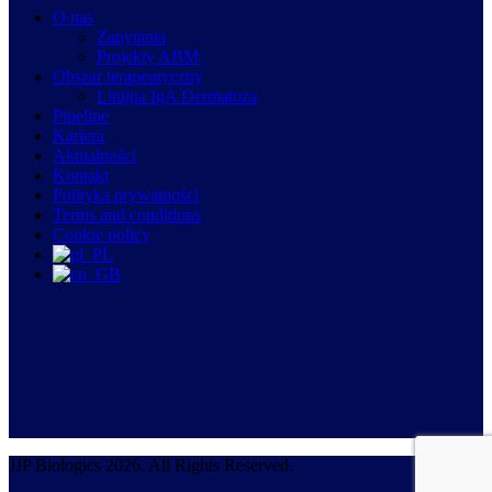
O nas
Zapytania
Projekty ABM
Obszar terapeutyczny
Linijna IgA Dermatoza
Pipeline
Kariera
Aktualności
Kontakt
Polityka prywatności
Terms and conditions
Cookie policy
JJP Biologics 2026. All Rights Reserved.