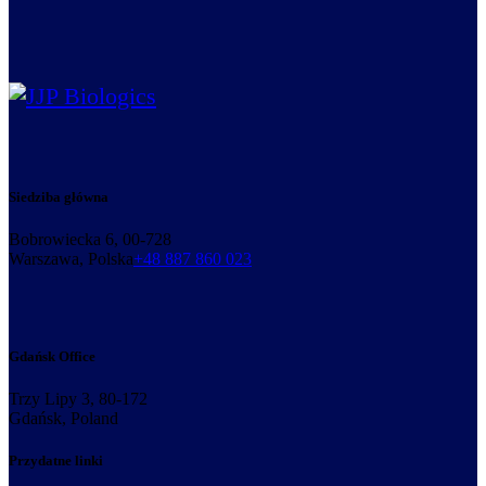
pagination
Siedziba główna
Bobrowiecka 6, 00-728
Warszawa, Polska
+48 887 860 023
Gdańsk Office
Trzy Lipy 3, 80-172
Gdańsk, Poland
Przydatne linki