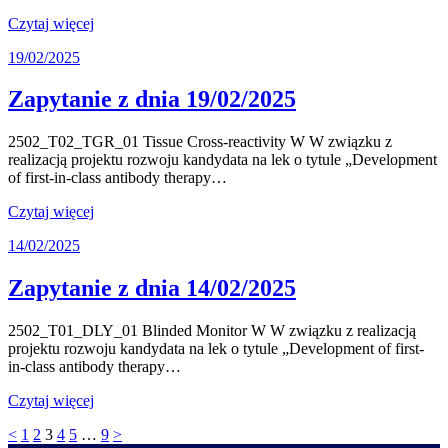
Czytaj więcej
19/02/2025
Zapytanie z dnia 19/02/2025
2502_T02_TGR_01 Tissue Cross-reactivity W W związku z
realizacją projektu rozwoju kandydata na lek o tytule „Development
of first-in-class antibody therapy…
Czytaj więcej
14/02/2025
Zapytanie z dnia 14/02/2025
2502_T01_DLY_01 Blinded Monitor W W związku z realizacją
projektu rozwoju kandydata na lek o tytule „Development of first-
in-class antibody therapy…
Czytaj więcej
Posts
Page
Page
Page
Page
Page
Page
<
1
2
3
4
5
…
9
>