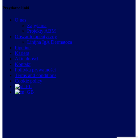
Przydatne linki
O nas
Zapytania
Projekty ABM
Obszar terapeutyczny
Linijna IgA Dermatoza
Pipeline
Kariera
Aktualności
Kontakt
Polityka prywatności
Terms and conditions
Cookie policy