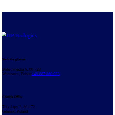
Siedziba główna
Bobrowiecka 6, 00-728
Warszawa, Polska
+48 887 860 023
Gdańsk Office
Trzy Lipy 3, 80-172
Gdańsk, Poland