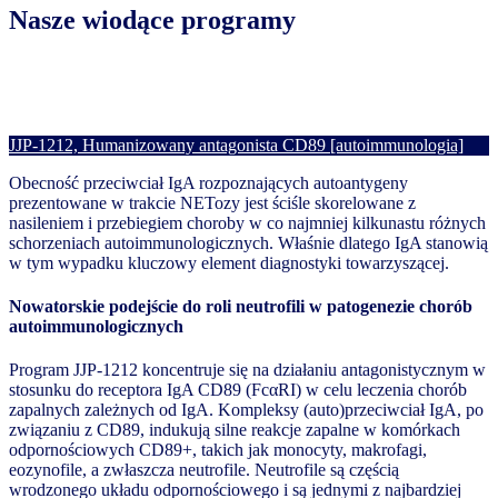
Nasze wiodące programy
JJP-1212, Humanizowany antagonista CD89 [autoimmunologia]
Obecność przeciwciał IgA rozpoznających autoantygeny
prezentowane w trakcie NETozy jest ściśle skorelowane z
nasileniem i przebiegiem choroby w co najmniej kilkunastu różnych
schorzeniach autoimmunologicznych. Właśnie dlatego IgA stanowią
w tym wypadku kluczowy element diagnostyki towarzyszącej.
Nowatorskie podejście do roli neutrofili w patogenezie chorób
autoimmunologicznych
Program JJP-1212 koncentruje się na działaniu antagonistycznym w
stosunku do receptora IgA CD89 (FcαRI) w celu leczenia chorób
zapalnych zależnych od IgA. Kompleksy (auto)przeciwciał IgA, po
związaniu z CD89, indukują silne reakcje zapalne w komórkach
odpornościowych CD89+, takich jak monocyty, makrofagi,
eozynofile, a zwłaszcza neutrofile. Neutrofile są częścią
wrodzonego układu odpornościowego i są jednymi z najbardziej