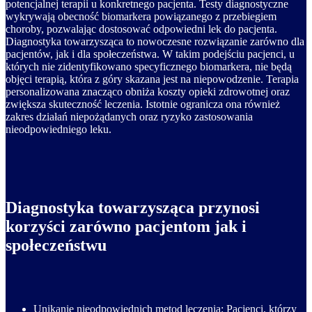
potencjalnej terapii u konkretnego pacjenta. Testy diagnostyczne
wykrywają obecność biomarkera powiązanego z przebiegiem
choroby, pozwalając dostosować odpowiedni lek do pacjenta.
Diagnostyka towarzysząca to nowoczesne rozwiązanie zarówno dla
pacjentów, jak i dla społeczeństwa. W takim podejściu pacjenci, u
których nie zidentyfikowano specyficznego biomarkera, nie będą
objęci terapią, która z góry skazana jest na niepowodzenie. Terapia
personalizowana znacząco obniża koszty opieki zdrowotnej oraz
zwiększa skuteczność leczenia. Istotnie ogranicza ona również
zakres działań niepożądanych oraz ryzyko zastosowania
nieodpowiedniego leku.
Diagnostyka towarzysząca przynosi
korzyści zarówno pacjentom jak i
społeczeństwu
Unikanie nieodpowiednich metod leczenia: Pacjenci, którzy