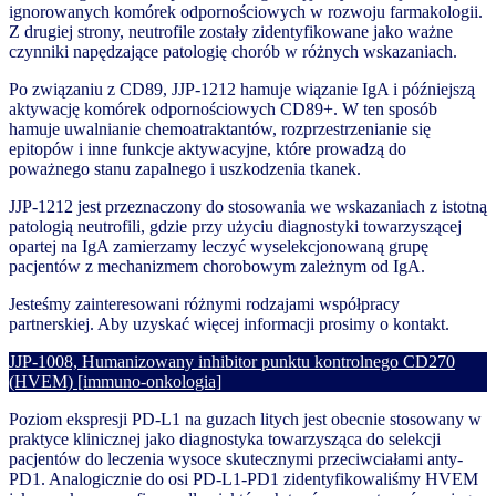
ignorowanych komórek odpornościowych w rozwoju farmakologii.
Z drugiej strony, neutrofile zostały zidentyfikowane jako ważne
czynniki napędzające patologię chorób w różnych wskazaniach.
Po związaniu z CD89, JJP-1212 hamuje wiązanie IgA i późniejszą
aktywację komórek odpornościowych CD89+. W ten sposób
hamuje uwalnianie chemoatraktantów, rozprzestrzenianie się
epitopów i inne funkcje aktywacyjne, które prowadzą do
poważnego stanu zapalnego i uszkodzenia tkanek.
JJP-1212 jest przeznaczony do stosowania we wskazaniach z istotną
patologią neutrofili, gdzie przy użyciu diagnostyki towarzyszącej
opartej na IgA zamierzamy leczyć wyselekcjonowaną grupę
pacjentów z mechanizmem chorobowym zależnym od IgA.
Jesteśmy zainteresowani różnymi rodzajami współpracy
partnerskiej. Aby uzyskać więcej informacji prosimy o kontakt.
JJP-1008, Humanizowany inhibitor punktu kontrolnego CD270
(HVEM) [immuno-onkologia]
Poziom ekspresji PD-L1 na guzach litych jest obecnie stosowany w
praktyce klinicznej jako diagnostyka towarzysząca do selekcji
pacjentów do leczenia wysoce skutecznymi przeciwciałami anty-
PD1. Analogicznie do osi PD-L1-PD1 zidentyfikowaliśmy HVEM