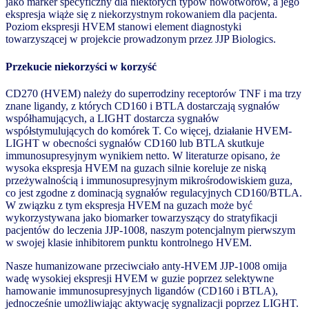
jako marker specyficzny dla niektórych typów nowotworów, a jego
ekspresja wiąże się z niekorzystnym rokowaniem dla pacjenta.
Poziom ekspresji HVEM stanowi element diagnostyki
towarzyszącej w projekcie prowadzonym przez JJP Biologics.
Przekucie niekorzyści w korzyść
CD270 (HVEM) należy do superrodziny receptorów TNF i ma trzy
znane ligandy, z których CD160 i BTLA dostarczają sygnałów
współhamujących, a LIGHT dostarcza sygnałów
współstymulujących do komórek T. Co więcej, działanie HVEM-
LIGHT w obecności sygnałów CD160 lub BTLA skutkuje
immunosupresyjnym wynikiem netto. W literaturze opisano, że
wysoka ekspresja HVEM na guzach silnie koreluje ze niską
przeżywalnością i immunosupresyjnym mikrośrodowiskiem guza,
co jest zgodne z dominacją sygnałów regulacyjnych CD160/BTLA.
W związku z tym ekspresja HVEM na guzach może być
wykorzystywana jako biomarker towarzyszący do stratyfikacji
pacjentów do leczenia JJP-1008, naszym potencjalnym pierwszym
w swojej klasie inhibitorem punktu kontrolnego HVEM.
Nasze humanizowane przeciwciało anty-HVEM JJP-1008 omija
wadę wysokiej ekspresji HVEM w guzie poprzez selektywne
hamowanie immunosupresyjnych ligandów (CD160 i BTLA),
jednocześnie umożliwiając aktywację sygnalizacji poprzez LIGHT.