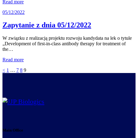
Read more
05/12/2022
Zapytanie z dnia 05/12/2022
W związku z realizacją projektu rozwoju kandydata na lek o tytule
„Development of first-in-class antibody therapy for treatment of
the…
Read more
Posts
Page
Page
Page
Page
<
1
…
7
8
9
pagination
Main Office