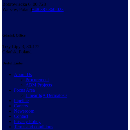
Bobrowiecka 6, 00-728
Warsaw, Poland
+48 887 860 023
Gdańsk Office
Trzy Lipy 3, 80-172
Gdańsk, Poland
Useful Links
About Us
Procurement
ABM Projects
Focus Area
Linear IgA Dermatosis
Pipeline
Careers
Newsroom
Contact
Privacy Policy
Terms and conditions